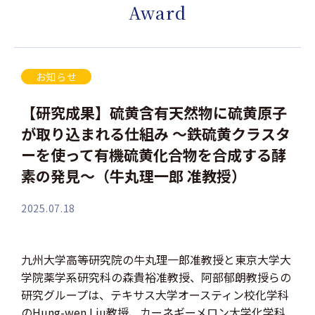
Award
お知らせ
【研究成果】硫黄含有天然物に硫黄原子
が取り込まれる仕組み 〜鉄硫黄クラスタ
ーを使って有機硫黄化合物を合成する酵
素の発見〜（牛丸理一郎 准教授）
2025.07.18
九州大学高等研究院の牛丸理一郎准教授と東京大学大
学院薬学系研究科の森貴裕准教授、阿部郁朗教授らの
研究グループは、テキサス大学オースティン校化学科
のHung-wen Liu教授、カーネギーメロン大学化学科