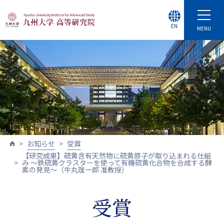
EN
MENU
お知らせ
受賞
【研究成果】硫黄含有天然物に硫黄原子が取り込まれる仕組
み 〜鉄硫黄クラスターを使って有機硫黄化合物を合成する酵
素の発見〜（牛丸理一郎 准教授）
受賞