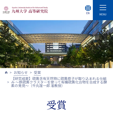
EN
MENU
お知らせ
受賞
【研究成果】硫黄含有天然物に硫黄原子が取り込まれる仕組
み 〜鉄硫黄クラスターを使って有機硫黄化合物を合成する酵
素の発見〜（牛丸理一郎 准教授）
受賞