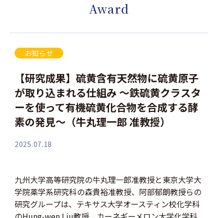
Award
お知らせ
【研究成果】硫黄含有天然物に硫黄原子
が取り込まれる仕組み 〜鉄硫黄クラスタ
ーを使って有機硫黄化合物を合成する酵
素の発見〜（牛丸理一郎 准教授）
2025.07.18
九州大学高等研究院の牛丸理一郎准教授と東京大学大
学院薬学系研究科の森貴裕准教授、阿部郁朗教授らの
研究グループは、テキサス大学オースティン校化学科
のHung-wen Liu教授、カーネギーメロン大学化学科