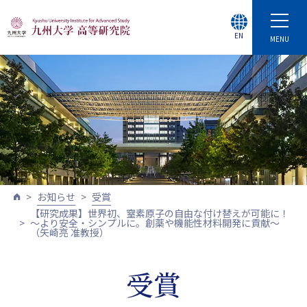
EN
MENU
お知らせ
受賞
【研究成果】世界初、窒素原子の自由な付け替えが可能に！
～より安全・シンプルに。創薬や機能性材料開発に貢献～
（矢崎亮 准教授）
受賞