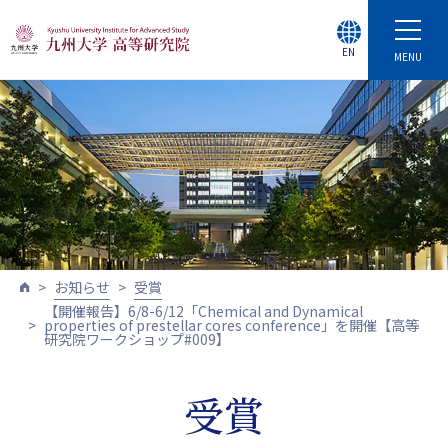
EN
MENU
お知らせ
受賞
【開催報告】6/8-6/12「Chemical and Dynamical
properties of prestellar cores conference」を開催【高等
研究院ワークショップ#009】
受賞