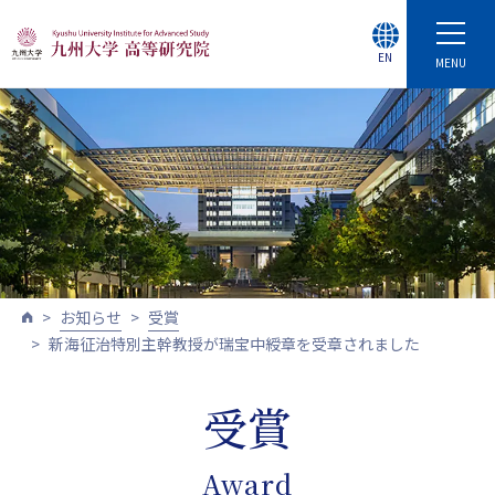
EN
MENU
お知らせ
受賞
新海征治特別主幹教授が瑞宝中綬章を受章されました
受賞
Award