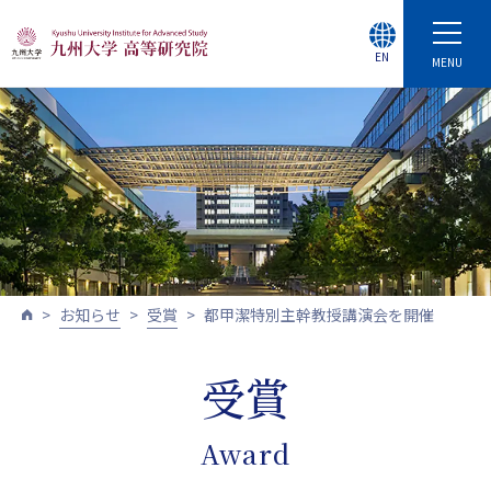
EN
MENU
お知らせ
受賞
都甲潔特別主幹教授講演会を開催
受賞
Award