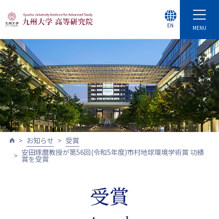
EN
MENU
お知らせ
受賞
安田琢麿教授が第56回(令和5年度)市村地球環境学術賞 功績
賞を受賞
受賞