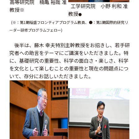
高等研究院 楠亀 裕哉 准
工学研究院 小野 利和 准
教授※
教授
●
(※：第1期稲盛フロンティアプログラム教員、●：第1期国際的研究リ
ーダー研修プログラムフェロー)
後半は、藤木 幸夫特別主幹教授をお招きし、若手研
究者への助言をテーマにご講演をいただきました。特
に、基礎研究の重要性、科学の面白さ・楽しさ、科学
を文化として楽しむことの重要性と現在の問題点につ
いて、存分にお話しいただきました。