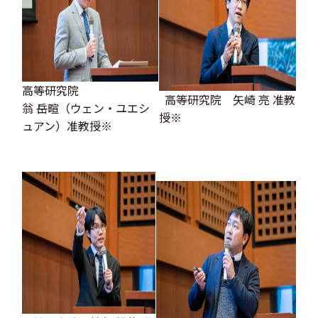
高等研究院
高等研究院 矢崎 亮 准教
翁 岳暄（ウェン・ユエシ
授※
ュアン）准教授※