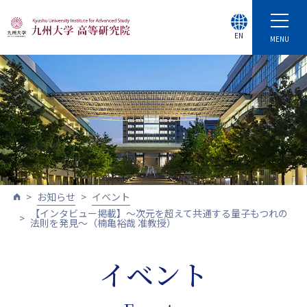
EN
MENU
お知らせ
イベント
【インタビュー掲載】～次元を超えて共通する量子もつれの
法則を発見～（楠亀裕哉 准教授）
イベント