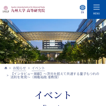
EN
MENU
お知らせ
イベント
【インタビュー掲載】～次元を超えて共通する量子もつれの
法則を発見～（楠亀裕哉 准教授）
イベント