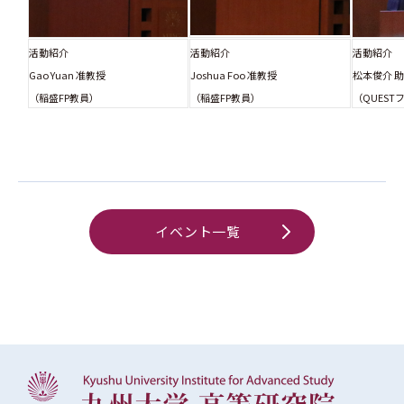
活動紹介
活動紹介
活動紹介
Gao Yuan 准教授
Joshua Foo 准教授
松本俊介 
（稲盛FP教員）
（稲盛FP教員）
（QUEST
イベント一覧