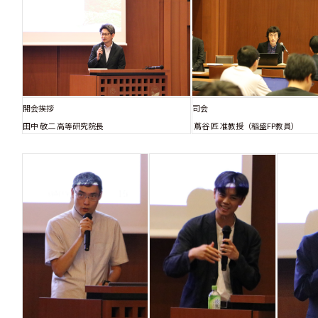
開会挨拶
司会
田中 敬二 高等研究院長
蔦谷 匠 准教授（稲盛FP教員）