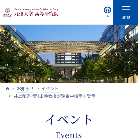
EN
MENU
お知らせ
イベント
井上和秀特別主幹教授が瑞宝中綬章を受章
イベント
Events