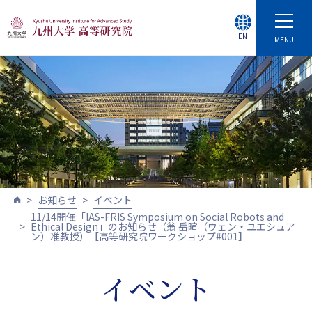
EN
MENU
お知らせ
イベント
11/14開催「IAS-FRIS Symposium on Social Robots and
Ethical Design」のお知らせ（翁 岳暄（ウェン・ユエシュア
ン）准教授）【高等研究院ワークショップ#001】
イベント