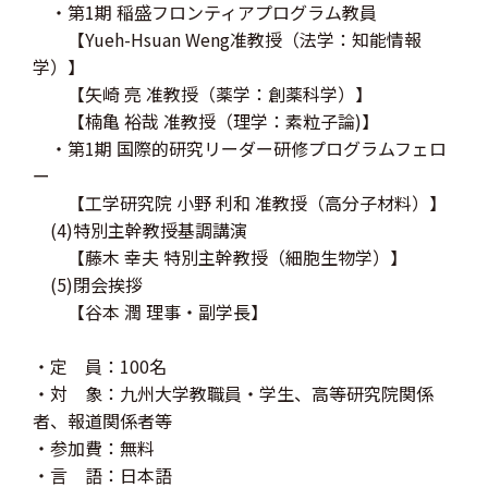
・第1期 稲盛フロンティアプログラム教員
【Yueh-Hsuan Weng准教授（法学：知能情報
学）】
【矢崎 亮 准教授（薬学：創薬科学）】
【楠亀 裕哉 准教授（理学：素粒子論)】
・第1期 国際的研究リーダー研修プログラムフェロ
ー
【工学研究院 小野 利和 准教授（高分子材料）】
(4)特別主幹教授基調講演
【藤木 幸夫 特別主幹教授（細胞生物学）】
(5)閉会挨拶
【谷本 潤 理事・副学長】
・定 員：100名
・対 象：九州大学教職員・学生、高等研究院関係
者、報道関係者等
・参加費：無料
・言 語：日本語