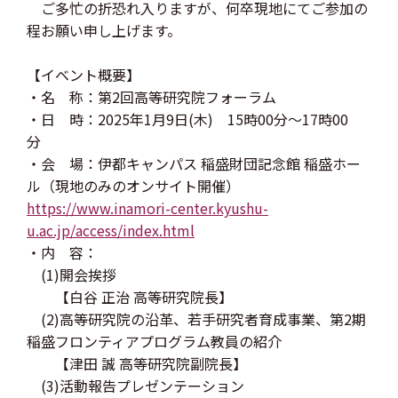
ご多忙の折恐れ入りますが、何卒現地にてご参加の
程お願い申し上げます。
【イベント概要】
・名 称：第2回高等研究院フォーラム
・日 時：2025年1月9日(木) 15時00分〜17時00
分
・会 場：伊都キャンパス 稲盛財団記念館 稲盛ホー
ル（現地のみのオンサイト開催）
https://www.inamori-center.kyushu-
u.ac.jp/access/index.html
・内 容：
(1)開会挨拶
【白谷 正治 高等研究院長】
(2)高等研究院の沿革、若手研究者育成事業、第2期
稲盛フロンティアプログラム教員の紹介
【津田 誠 高等研究院副院長】
(3)活動報告プレゼンテーション