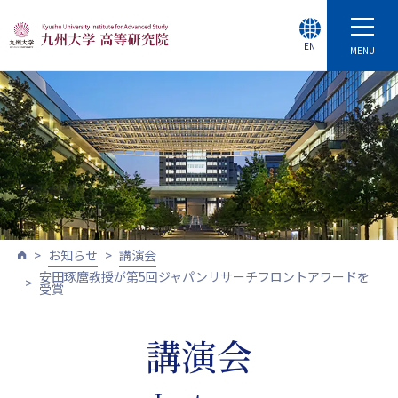
EN
MENU
お知らせ
講演会
安田琢麿教授が第5回ジャパンリサーチフロントアワードを
受賞
講演会