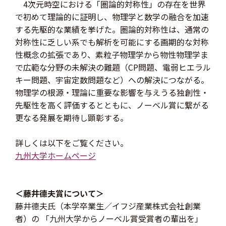
4次元時空における「圏論的対称性」の存在を世界
で初めて理論的に証明し、物理学と数学の融合を加速
する先駆的な業績を挙げた。圏論的対称性は、通常の
対称性に乏しい系でも解析を可能にする画期的な対称
性概念の拡張であり、素粒子物理学から物性物理学ま
で広範な分野の未解決の難題（CP問題、電弱ヒエラル
キー問題、宇宙定数問題など）への解決につながる。
物理学の根源・理論に重要な影響を与えうる独創性・
先駆性を高く評価するとともに、ノーベル賞に繋がる
更なる発展を期待し顕彰する。
詳しくは以下をご覧ください。
九州大学ホームページ
＜藤井德夫賞について＞
藤井德夫氏（本学卒業生／イフジ産業株式会社創業
者）の 「九州大学からノーベル賞受賞者の輩出を」