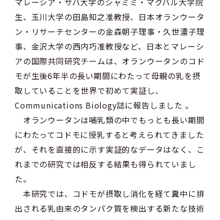
マレーシア・サバ大学のシャミミ・マクバル大学院
生、玉川大学の田島知之准教授、日本オランウータ
ン・リサーチセンターの金森朝子理事・久世濃子理
事、金沢大学の西内巧准教授など、日本とマレーシ
アの国際共同研究チームは、オランウータンのコド
モが生後6年半の長い期間にわたって母親の乳を摂
取していることを世界で初めて実証し、
Communications Biology誌に報告しました 。
オランウータンは哺乳類の中でもっとも長い期間
にわたってコドモに授乳すると考えられてきました
が、それを直接的に示す実証的なデータはなく、こ
れまでの研究では相反する結果も得られていまし
た。
本研究では、コドモが摂取し消化を経て糞中に排
出される乳由来のタンパク質を検出する新たな技術