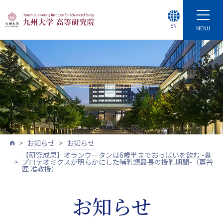
EN
MENU
お知らせ
お知らせ
【研究成果】オランウータンは6歳半までおっぱいを飲む -糞
プロテオミクスが明らかにした哺乳類最長の授乳期間-（蔦谷
匠 准教授）
お知らせ