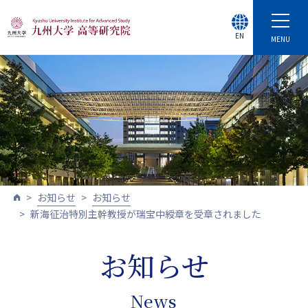
EN
MENU
お知らせ
お知らせ
新海征治特別主幹教授が瑞宝中綬章を受章されました
お知らせ
News