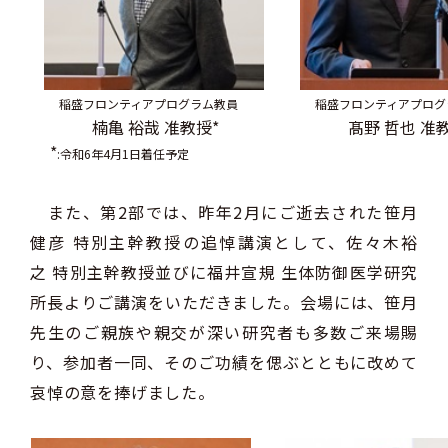
稲盛フロンティアプログラム教員
稲盛フロンティアプログ
楠亀 裕哉 准教授*
髙野 哲也 准
*
:令和6年4月1日着任予定
また、第2部では、昨年2月にご逝去された笹月
健彦 特別主幹教授の追悼講演として、佐々木裕
之 特別主幹教授並びに福井宣規 生体防御医学研究
所長よりご講演をいただきました。会場には、笹月
先生のご親族や親交が深い研究者も多数ご来場賜
り、参加者一同、そのご功績を偲ぶとともに改めて
哀悼の意を捧げました。