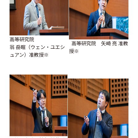
高等研究院
高等研究院 矢崎 亮 准教
翁 岳暄（ウェン・ユエシ
授※
ュアン）准教授※