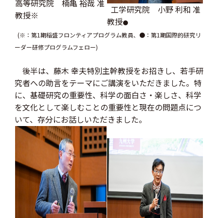
高等研究院 楠亀 裕哉 准
工学研究院 小野 利和 准
教授※
教授
●
(※：第1期稲盛フロンティアプログラム教員、●：第1期国際的研究リ
ーダー研修プログラムフェロー)
後半は、藤木 幸夫特別主幹教授をお招きし、若手研
究者への助言をテーマにご講演をいただきました。特
に、基礎研究の重要性、科学の面白さ・楽しさ、科学
を文化として楽しむことの重要性と現在の問題点につ
いて、存分にお話しいただきました。