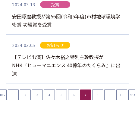
2024.03.13
受賞
安田琢麿教授が第56回(令和5年度)市村地球環境学
術賞 功績賞を受賞
2024.03.05
お知らせ
【テレビ出演】佐々木裕之特別主幹教授が
NHK『ヒューマニエンス 40億年のたくらみ』に出
演
REV
1
2
3
4
5
6
7
8
9
10
NE