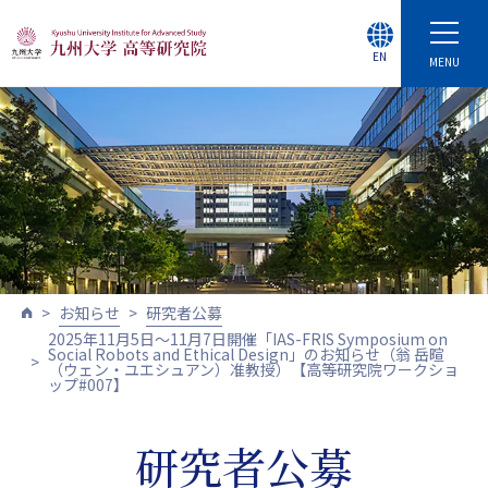
EN
MENU
お知らせ
研究者公募
2025年11月5日～11月7日開催「IAS-FRIS Symposium on
Social Robots and Ethical Design」のお知らせ（翁 岳暄
（ウェン・ユエシュアン）准教授）【高等研究院ワークショ
ップ#007】
研究者公募