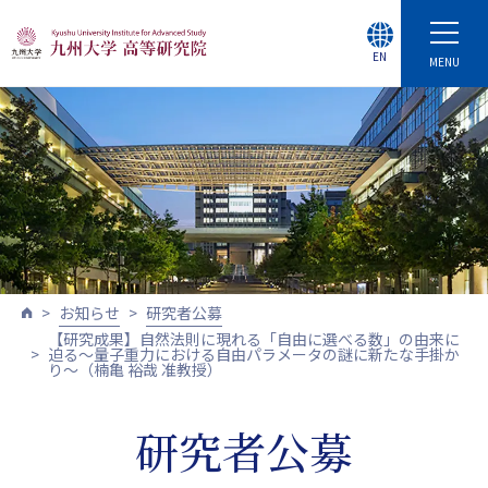
EN
MENU
お知らせ
研究者公募
【研究成果】自然法則に現れる「自由に選べる数」の由来に
迫る～量子重力における自由パラメータの謎に新たな手掛か
り～（楠亀 裕哉 准教授）
研究者公募