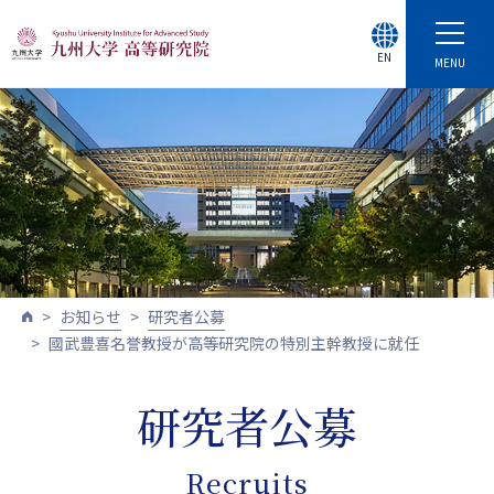
EN
MENU
お知らせ
研究者公募
國武豊喜名誉教授が高等研究院の特別主幹教授に就任
研究者公募
Recruits