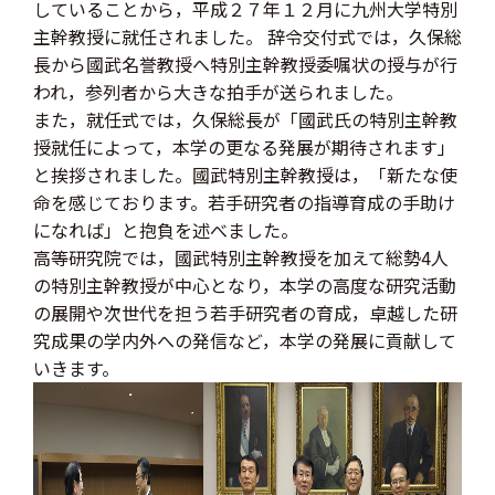
していることから，平成２７年１２月に九州大学特別
主幹教授に就任されました。 辞令交付式では，久保総
長から國武名誉教授へ特別主幹教授委嘱状の授与が行
われ，参列者から大きな拍手が送られました。
また，就任式では，久保総長が「國武氏の特別主幹教
授就任によって，本学の更なる発展が期待されます」
と挨拶されました。國武特別主幹教授は，「新たな使
命を感じております。若手研究者の指導育成の手助け
になれば」と抱負を述べました。
高等研究院では，國武特別主幹教授を加えて総勢4人
の特別主幹教授が中心となり，本学の高度な研究活動
の展開や次世代を担う若手研究者の育成，卓越した研
究成果の学内外への発信など，本学の発展に貢献して
いきます。