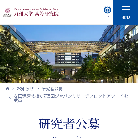
EN
MENU
お知らせ
研究者公募
安田琢麿教授が第5回ジャパンリサーチフロントアワードを
受賞
研究者公募