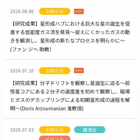
2026.08.06
お知らせ
NEW
【研究成果】星形成ハブにおける巨大な星の誕生を促
進する低密度ガス流を発見～捉えにくかったガスの動
きを観測し、星形成の新たなプロセスを明らかに～
(ファン ジヘ 助教）
2026.07.10
お知らせ
NEW
【研究成果】分子ドリフトを観察し星誕生に迫る～前
恒星コアにある２分子の速度差を初めて観察し、磁場
とガスのデカップリングによる初期星形成の過程を解
明～(Doris Arzoumanian 准教授)
2026.07.03
お知らせ
講演会
イベント