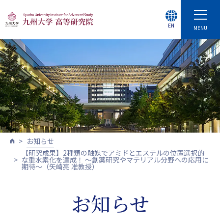
EN
MENU
お知らせ
【研究成果】2種類の触媒でアミドとエステルの位置選択的
な重水素化を達成！ ～創薬研究やマテリアル分野への応用に
期待～（矢崎亮 准教授）
お知らせ