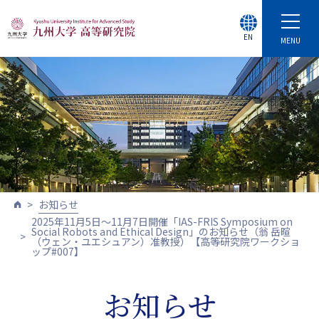
EN
MENU
お知らせ
2025年11月5日～11月7日開催「IAS-FRIS Symposium on
Social Robots and Ethical Design」のお知らせ（翁 岳暄
（ウェン・ユエシュアン）准教授）【高等研究院ワークショ
ップ#007】
お知らせ