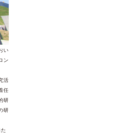
おい
ロン
究活
着任
的研
の研
来た