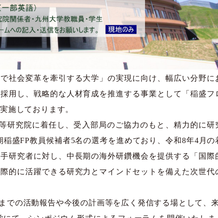
で社会変革を牽引する大学」の実現に向け、幅広い分野に
を採用し、戦略的な人材育成を推進する事業として「稲盛フ
を実施しております。
高等研究院に着任し、受入部局のご協力のもと、精力的に研
稲盛FP教員候補者5名の選考を進めており、令和8年4月の
若手研究者に対し、中長期の海外研鑽機会を提供する「国際
国際的に活躍できる研究力とマインドセットを備えた次世代
までの活動報告や今後の計画等を広く発信する場として、