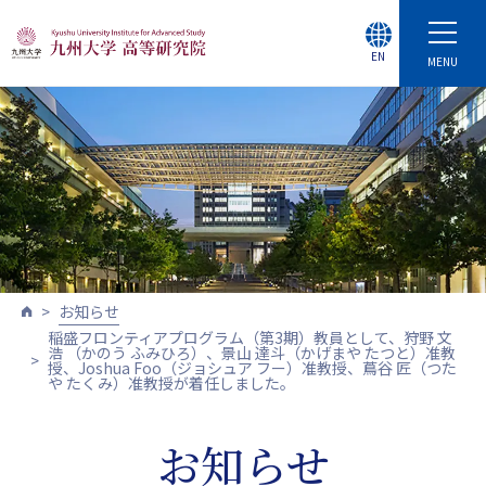
EN
MENU
お知らせ
稲盛フロンティアプログラム（第3期）教員として、狩野 文
浩 （かのう ふみひろ）、景山 達斗（かげまや たつと）准教
授、Joshua Foo（ジョシュア フー）准教授、蔦谷 匠（つた
や たくみ）准教授が着任しました。
お知らせ