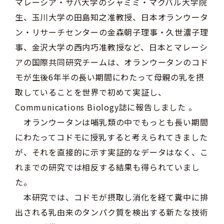
マレーシア・サバ大学のシャミミ・マクバル大学院
生、玉川大学の田島知之准教授、日本オランウータ
ン・リサーチセンターの金森朝子理事・久世濃子理
事、金沢大学の西内巧准教授など、日本とマレーシ
アの国際共同研究チームは、オランウータンのコド
モが生後6年半の長い期間にわたって母親の乳を摂
取していることを世界で初めて実証し、
Communications Biology誌に報告しました 。
オランウータンは哺乳類の中でもっとも長い期間
にわたってコドモに授乳すると考えられてきました
が、それを直接的に示す実証的なデータはなく、こ
れまでの研究では相反する結果も得られていまし
た。
本研究では、コドモが摂取し消化を経て糞中に排
出される乳由来のタンパク質を検出する新たな技術