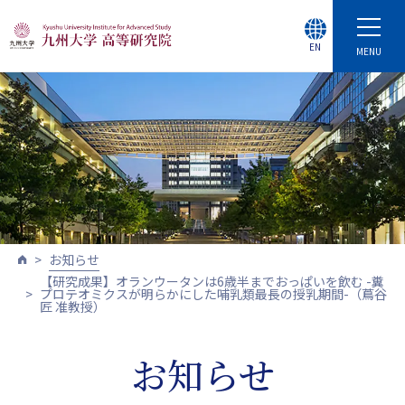
EN
MENU
お知らせ
【研究成果】オランウータンは6歳半までおっぱいを飲む -糞
プロテオミクスが明らかにした哺乳類最長の授乳期間-（蔦谷
匠 准教授）
お知らせ