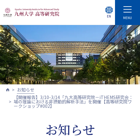
EN
MENU
お知らせ
【開催報告】3/10-3/14「九大高等研究院－iTHEMS研究会：
場の理論における非摂動的解析手法」を開催【高等研究院ワ
ークショップ#002】
お知らせ