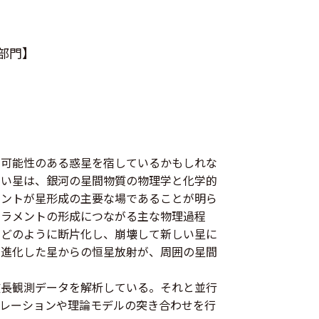
）
部門】
る可能性のある惑星を宿しているかもしれな
きい星は、銀河の星間物質の物理学と化学的
メントが星形成の主要な場であることが明ら
ィラメントの形成につながる主な物理過程
がどのように断片化し、崩壊して新しい星に
や進化した星からの恒星放射が、周囲の星間
。
波長観測データを解析している。それと並行
レーションや理論モデルの突き合わせを行