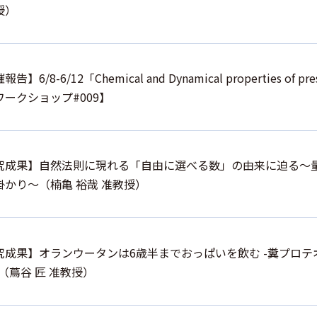
授）
告】6/8-6/12「Chemical and Dynamical properties of p
ワークショップ#009】
究成果】自然法則に現れる「自由に選べる数」の由来に迫る～
掛かり～（楠亀 裕哉 准教授）
究成果】オランウータンは6歳半までおっぱいを飲む -糞プロ
（蔦谷 匠 准教授）