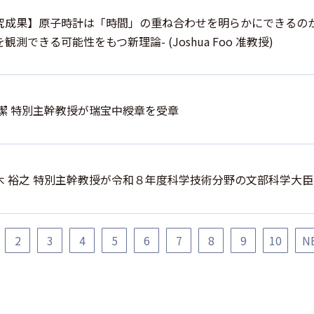
究成果】原子時計は「時間」の重ね合わせを明らかにできるのか
観測できる可能性をもつ新理論- (Joshua Foo 准教授)
 潔 特別主幹教授が瑞宝中綬章を受章
木 裕之 特別主幹教授が令和８年度科学技術分野の文部科学大臣
2
3
4
5
6
7
8
9
10
N