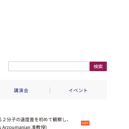
検索
講演会
イベント
る２分子の速度差を初めて観察し、
NEW
oumanian 准教授)