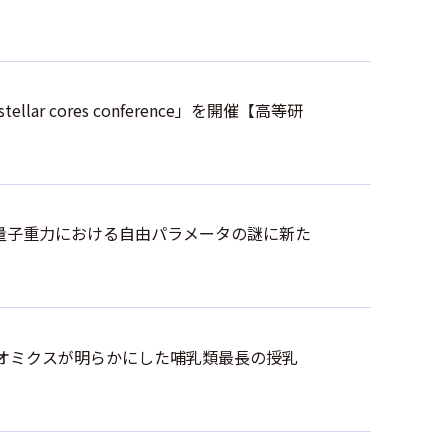
restellar cores conference」を開催【高等研
量子重力における自由パラメータの謎に新た
テオミクスが明らかにした哺乳類最長の授乳