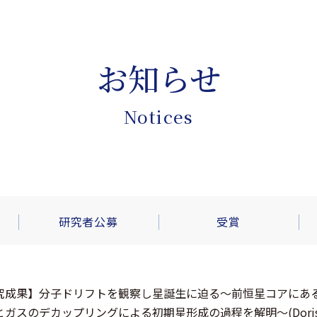
お知らせ
Notices
研究者公募
受賞
究成果】分子ドリフトを観察し星誕生に迫る～前恒星コアにあ
ガスのデカップリングによる初期星形成の過程を解明～(Doris Arz