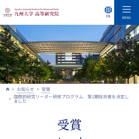
EN
MENU
お知らせ
受賞
国際的研究リーダー研修プログラム 第1期採択者を決定し
ました
受賞