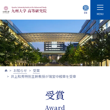
EN
MENU
お知らせ
受賞
井上和秀特別主幹教授が瑞宝中綬章を受章
受賞
Award