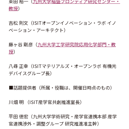
束田 裕一（
九州大学稲盛フロンティア研究センター・
教授
）
吉松 則文（ISITオープンイノベーション・ラボ イノ
ベーション・アーキテクト）
藤ヶ谷 剛彦（
九州大学工学研究院応用化学部門・教
授
）
八尋 正幸（ISITマテリアルズ・オープンラボ 有機光
デバイスグループ長）
■話題提供者（所属・役職は、開催日時点のもの）
川畑 明 （ISIT産学官共創推進室長）
平田 徳宏（九州大学学術研究・産学官連携本部 産学
官連携渉外・調整グループ 研究推進准主幹）