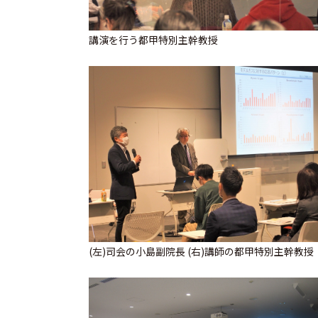
講演を行う都甲特別主幹教授
(左)司会の小島副院長 (右)講師の都甲特別主幹教授