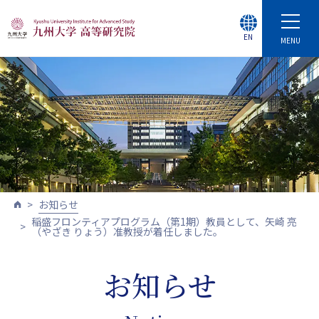
EN
MENU
お知らせ
稲盛フロンティアプログラム（第1期）教員として、矢崎 亮
（やざき りょう）准教授が着任しました。
お知らせ