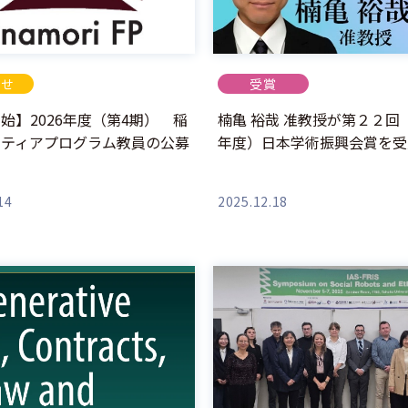
らせ
受賞
始】2026年度（第4期） 稲
楠亀 裕哉 准教授が第２２回
ンティアプログラム教員の公募
年度）日本学術振興会賞を受
て
14
2025.12.18