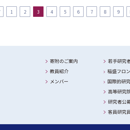
V
1
2
3
4
5
6
7
8
9
寄附のご案内
若手研究
教員紹介
稲盛フロ
メンバー
国際的研
高等研究
研究者公
客員研究