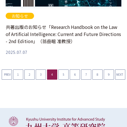
お知らせ
共著出版のお知らせ「Research Handbook on the Law
of Artificial Intelligence: Current and Future Directions
- 2nd Edition」（翁岳暄 准教授）
2025.07.07
PREV
1
2
3
4
5
6
7
8
9
NEXT